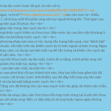
khi ép lấy nước hoặc đã gọt vỏ nên uố<a
/www.trainingzone.co.uk/search/ng%20ho%E1%BA%B7c">ng
gay, <a href="
https://giamcaneva.com/">gi
ảm cân eva</a> thiểu
 C sẽ bị bay mất khi phản ứng với oxy ngoài không khí. Thời gian sau
ng nên quá 30 phút.<br><br>
giúp tẩy trang, làm sạch da<br><br>
ùng khăn sạch thấm và thoa trực tiếp nước ép cam lên mặt khoảng 5-
đấy rửa lại bằng nước sạch. <br><br>
phương pháp này vừa có tác dụng tẩy trang hiệu quả, vừa "đánh bật"
 khuẩn, vết bẩn trên da, khiến sạch da từ bên ngoài và bên trong. Ngay
 nhạy cảm, sử dụng cam làm mặt nạ để tẩy trang và khiến cho sạch da
hể yến tâm. <br><br>
 sau khi thoa nước ép lên mặt, tránh đi ra nắng, tránh phản ứng với
oại làm cho mất tác dụng. <br><br>
t cam làm săn chắc da mặt<br><br>
ạt cam phơi khô rồi xay thành bột mịn. Hòa tan hỗn hợp gồm bột đã
 nước cất (hoặc nước tinh khiết), sau đó đắp hỗn hợp này lên mặt
t và rửa lại mặt bằng nước sạch.<br><br>
 Tăng sức đề kháng cho các mao mạch trên da, giúp da thêm săn chắc,
<br><br>
với làn da nhạy cảm, nên thử thoa hỗn hợp trên vùng tai trước khi thoa
an sát phản ứng. Nếu có dấu hiệu bị dị ứng hoặc ngứa ngáy, không
<br><br>