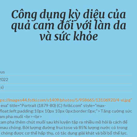
Công dụng kỳ diệu của
quả cam đối với làn da
và sức khỏe
us
 2022
s)
tps://images44.fotki.com/v1409/photos/5/958665/13106920/4-vi.jpg"
eva" title="Portrait (1879-80) (C) fotki.com" style="max-
float:left;padding:10px 10px 10px 0px;border:0px;">Tăng cường sức
am pha muối <br><br>
am pha thêm chút muối sau khi luyện tập ra nhiều mồ hôi là cách để
ực mau chóng. Bởi lượng đường fructose và 85% lượng nước có trong
chóng được cơ thể hấp thụ, có tác dụng giải khát và bồi bổ thể lực.