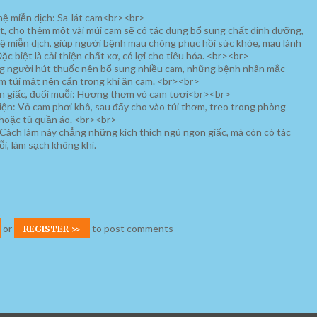
ệ miễn dịch: Sa-lát cam<br><br>
lát, cho thêm một vài múi cam sẽ có tác dụng bổ sung chất dinh dưỡng,
ệ miễn dịch, giúp người bệnh mau chóng phục hồi sức khỏe, mau lành
c biệt là cải thiện chất xơ, có lợi cho tiêu hóa. <br><br>
ng người hút thuốc nên bổ sung nhiều cam, những bệnh nhân mắc
êm túi mật nên cẩn trọng khi ăn cam. <br><br>
n giấc, đuổi muỗi: Hương thơm vỏ cam tươi<br><br>
iện: Vỏ cam phơi khô, sau đấy cho vào túi thơm, treo trong phòng
 hoặc tủ quần áo. <br><br>
Cách làm này chẳng những kích thích ngủ ngon giấc, mà còn có tác
i, làm sạch không khí.
or
to post comments
REGISTER